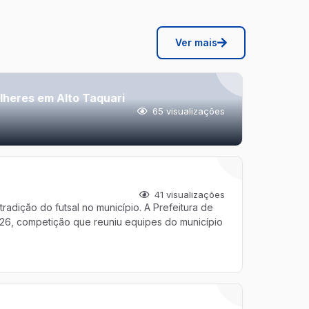
Ver mais
lheres em Alto Taquari
65
visualizações
41
visualizações
adição do futsal no município. A Prefeitura de
2026, competição que reuniu equipes do município