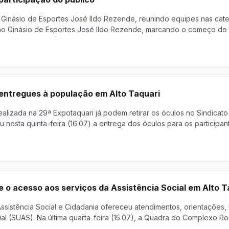
Ginásio de Esportes José Ildo Rezende, reunindo equipes nas categ
), no Ginásio de Esportes José Ildo Rezende, marcando o começo de
entregues à população em Alto Taquari
ealizada na 29ª Expotaquari já podem retirar os óculos no Sindicato 
ou nesta quinta-feira (16.07) a entrega dos óculos para os participa
e o acesso aos serviços da Assistência Social em Alto T
ssistência Social e Cidadania ofereceu atendimentos, orientações,
al (SUAS). Na última quarta-feira (15.07), a Quadra do Complexo Ro