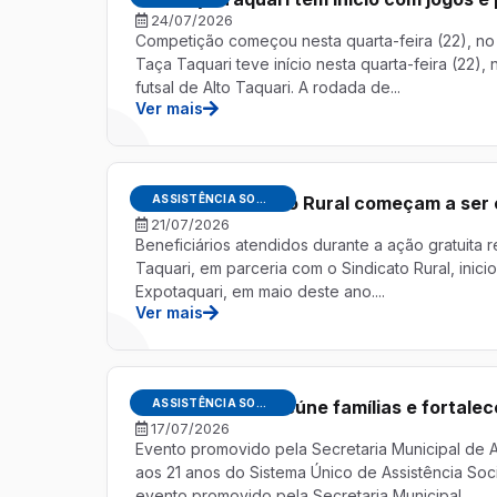
24/07/2026
Competição começou nesta quarta-feira (22), no 
Taça Taquari teve início nesta quarta-feira (22
futsal de Alto Taquari. A rodada de...
Ver mais
Óculos do Mutirão Rural começam a ser 
ASSISTÊNCIA SOCIAL
21/07/2026
Beneficiários atendidos durante a ação gratuita r
Taquari, em parceria com o Sindicato Rural, inici
Expotaquari, em maio deste ano....
Ver mais
Arraiá do SUAS reúne famílias e fortalec
ASSISTÊNCIA SOCIAL
17/07/2026
Evento promovido pela Secretaria Municipal de A
aos 21 anos do Sistema Único de Assistência Soci
evento promovido pela Secretaria Municipal...