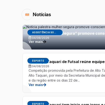
Notícias
Palestra “Mulher Segura” promove consc
ASSISTÊNCIA SOCIAL
04/08/2026
Ver mais
34ª Taça Taquari de Futsal reúne equip
ESPORTE
04/08/2026
Competição promovida pela Prefeitura de Alto Taq
Alto Taquari, por meio da Secretaria Municipal d
e da região entre os dias 22 de...
Ver mais
34ª Taça Taquari tem início com jogos e 
ESPORTE