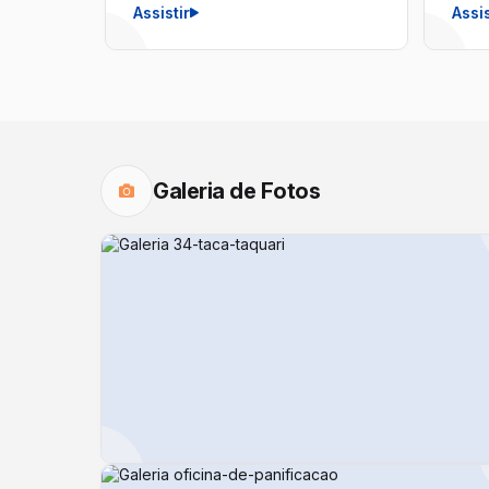
educação e sucesso
Assistir
para
Assis
literário
espo
Galeria de Fotos