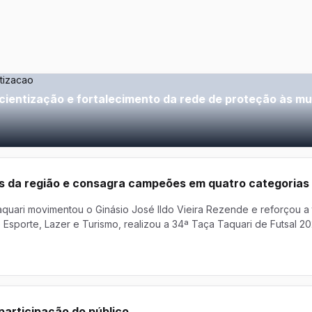
ientização e fortalecimento da rede de proteção às mu
es da região e consagra campeões em quatro categorias
uari movimentou o Ginásio José Ildo Vieira Rezende e reforçou a tr
e Esporte, Lazer e Turismo, realizou a 34ª Taça Taquari de Futsal 
participação do público