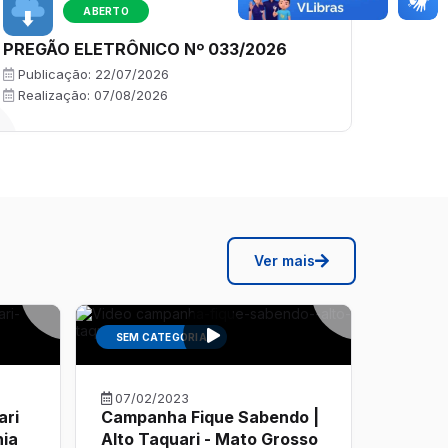
Ver mais
ABERTO
PREGÃO ELETRÔNICO Nº 033/2026
PREGÃ
Publicação:
22/07/2026
Public
Realização:
07/08/2026
Realiz
Ver mais
SEM CATEGORIA
SEM C
07/02/2023
18/10/
ari
Campanha Fique Sabendo |
1º Enc
nia
Alto Taquari - Mato Grosso
Idosos